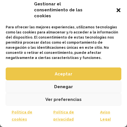
consumidor final.
Gestionar el
consentimiento de las
cookies
Para ofrecer las mejores experiencias, utilizamos tecnologías
como las cookies para almacenar y/o acceder a la información
del dispositivo. El consentimiento de estas tecnologías nos
permitirá procesar datos como el comportamiento de
navegación o las identificaciones únicas en este sitio. No
consentir o retirar el consentimiento, puede afectar
negativamente a ciertas características y funciones.
4.
Aceptar
Promoción de la
producción,
Denegar
comercialización y desarrollo
agrícola
sostenible de la patata.
Ver preferencias
Política de
Política de
Aviso
cookies
privacidad
Legal