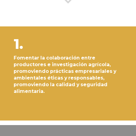
1.
Fomentar la
colaboración
entre
productores e investigación agrícola,
promoviendo
prácticas empresariales y
ambientales éticas y responsables
,
promoviendo la calidad y seguridad
alimentaria.